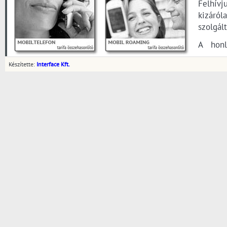
Felhívj
kizáról
szolgál
A honl
tartal
Készítette:
Interface Kft.
átdolgoz
Saját f
használ
elemeit
az olda
másolha
Az üzem
találha
anyagok
esetle
működés
eredő k
A műkö