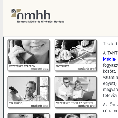
Tisztel
A TANT
Média- 
fogyasz
között,
valamin
együtt)
magyaro
televízi
Az Ön á
célra n