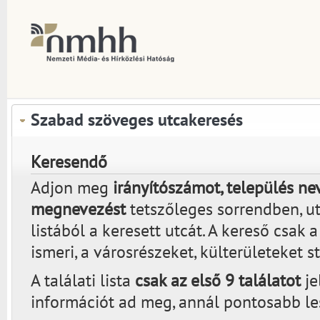
Szabad szöveges utcakeresés
Keresendő
Adjon meg
irányítószámot, település nev
megnevezést
tetszőleges sorrendben, utá
listából a keresett utcát. A kereső csak 
ismeri, a városrészeket, külterületeket s
A találati lista
csak az első 9 találatot
je
információt ad meg, annál pontosabb lesz