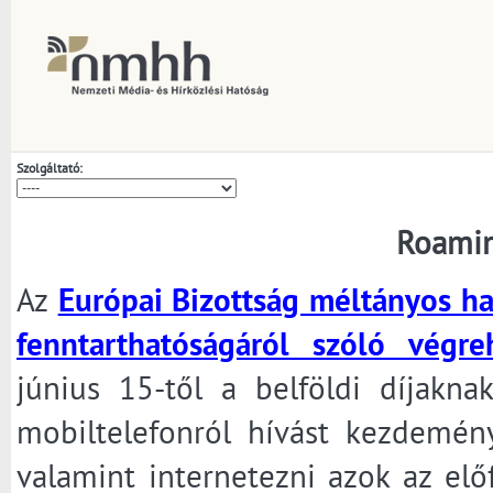
Szolgáltató:
Roamin
Az
Európai Bizottság méltányos ha
fenntarthatóságáról szóló végre
június 15-től a belföldi díjakna
mobiltelefonról hívást kezdemény
valamint internetezni azok az előf