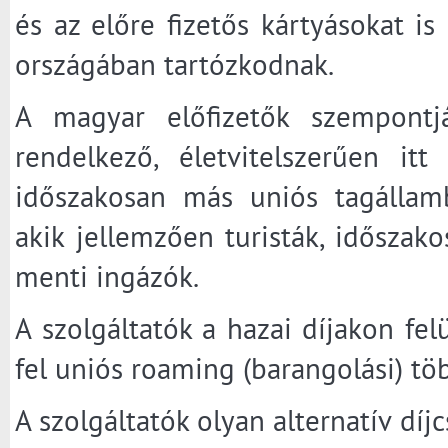
és az előre fizetős kártyásokat i
országában tartózkodnak.
A magyar előfizetők szempontj
rendelkező, életvitelszerűen itt
időszakosan más uniós tagállamb
akik jellemzően turisták, időszak
menti ingázók.
A szolgáltatók a hazai díjakon fe
fel uniós roaming (barangolási) töb
A szolgáltatók olyan alternatív dí