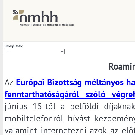
Szolgáltató:
Roamin
Az
Európai Bizottság méltányos ha
fenntarthatóságáról szóló végre
június 15-től a belföldi díjakna
mobiltelefonról hívást kezdemény
valamint internetezni azok az előf