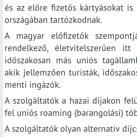
és az előre fizetős kártyásokat i
országában tartózkodnak.
A magyar előfizetők szempontj
rendelkező, életvitelszerűen itt
időszakosan más uniós tagállamb
akik jellemzően turisták, időszak
menti ingázók.
A szolgáltatók a hazai díjakon fe
fel uniós roaming (barangolási) töb
A szolgáltatók olyan alternatív dí