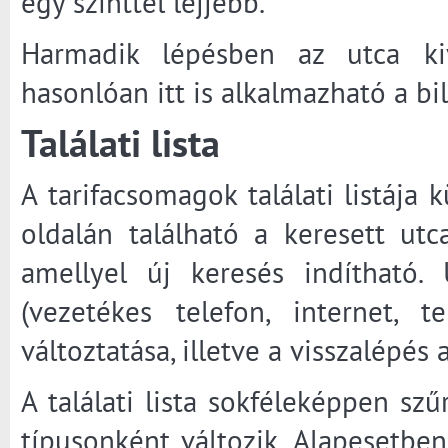
egy szinttel lejjebb.
Harmadik lépésben az utca kivá
hasonlóan itt is alkalmazható a bi
Találati lista
A tarifacsomagok találati listája
oldalán található a keresett utc
amellyel új keresés indítható.
(vezetékes telefon, internet, t
változtatása, illetve a visszalépés
A találati lista sokféleképpen szű
típusonként változik. Alapesetbe