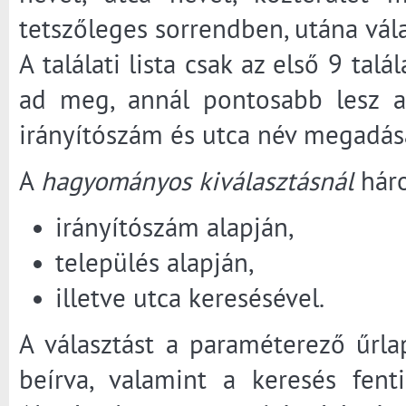
tetszőleges sorrendben, utána válas
A találati lista csak az első 9 tal
ad meg, annál pontosabb lesz a 
irányítószám és utca név megadásá
A
hagyományos kiválasztásnál
háro
irányítószám alapján,
település alapján,
illetve utca keresésével.
A választást a paraméterező űrla
beírva, valamint a keresés fenti