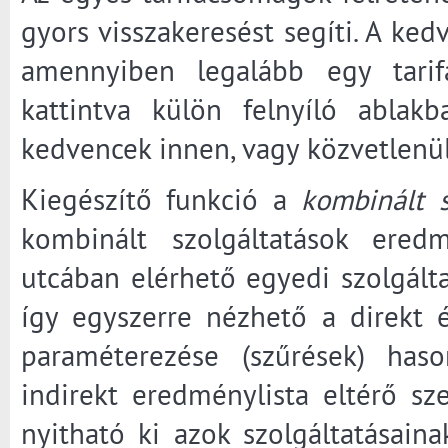
gyors visszakeresést segíti. A ked
amennyiben legalább egy tarif
kattintva külön felnyíló abla
kedvencek innen, vagy közvetlenül 
Kiegészítő funkció a
kombinált s
kombinált szolgáltatások eredm
utcában elérhető egyedi szolgáltat
így egyszerre nézhető a direkt és
paraméterezése (szűrések) haso
indirekt eredménylista eltérő sze
nyitható ki azok szolgáltatásaina