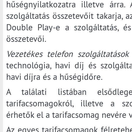
hűségnyilatkozatra illetve árr
szolgáltatás összetevőit takarja, a
Double Play-e a szolgáltatás, 
összetevői.
Vezetékes telefon szolgáltatások
technológia, havi díj és szolgált
havi díjra és a hűségidőre.
A találati listában elsődl
tarifacsomagokról, illetve a sz
érhetők el a tarifacsomag nevére 
Az egyes tarifacsomagok félretehe