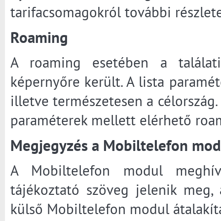
tarifacsomagokról további részlete
Roaming
A roaming esetében a találat
képernyőre került. A lista paraméte
illetve természetesen a célország.
paraméterek mellett elérhető roam
Megjegyzés a Mobiltelefon mo
A Mobiltelefon modul meghív
tájékoztató szöveg jelenik meg, a
külső Mobiltelefon modul átalakítás