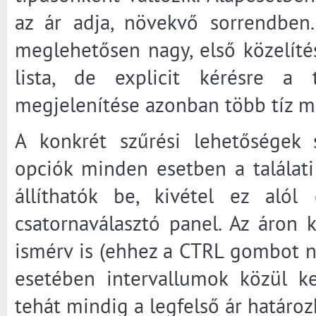
az ár adja, növekvő sorrendben.
meglehetősen nagy, első közelíté
lista, de explicit kérésre a 
megjelenítése azonban több tíz má
A konkrét szűrési lehetőségek s
opciók minden esetben a találati l
állíthatók be, kivétel ez alól
csatornaválasztó panel. Az áron
ismérv is (ehhez a CTRL gombot nyo
esetében intervallumok közül ke
tehát mindig a legfelső ár határo