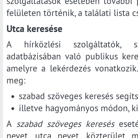
szolgáltatások esetében további 
felületen történik, a találati lista
Utca keresése
A hírközlési szolgáltatók, sz
adatbázisában való publikus ker
amelyre a lekérdezés vonatkozik
meg:
szabad szöveges keresés segíts
illetve hagyományos módon, kiv
A
szabad szöveges keresés
eseté
nevet, utca nevet, közterület 