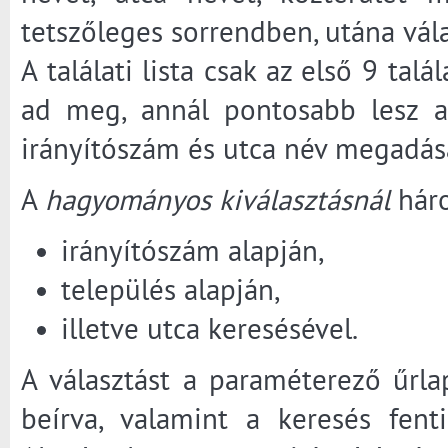
tetszőleges sorrendben, utána válas
A találati lista csak az első 9 tal
ad meg, annál pontosabb lesz a 
irányítószám és utca név megadásá
A
hagyományos kiválasztásnál
háro
irányítószám alapján,
település alapján,
illetve utca keresésével.
A választást a paraméterező űrla
beírva, valamint a keresés fenti