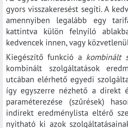
gyors visszakeresést segíti. A ked
amennyiben legalább egy tarif
kattintva külön felnyíló abla
kedvencek innen, vagy közvetlenül 
Kiegészítő funkció a
kombinált s
kombinált szolgáltatások eredm
utcában elérhető egyedi szolgáltat
így egyszerre nézhető a direkt és
paraméterezése (szűrések) haso
indirekt eredménylista eltérő sze
nyitható ki azok szolgáltatásaina