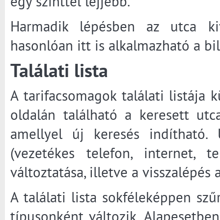
egy szinttel lejjebb.
Harmadik lépésben az utca kivá
hasonlóan itt is alkalmazható a bi
Találati lista
A tarifacsomagok találati listája
oldalán található a keresett utc
amellyel új keresés indítható.
(vezetékes telefon, internet, t
változtatása, illetve a visszalépés
A találati lista sokféleképpen szű
típusonként változik. Alapesetbe