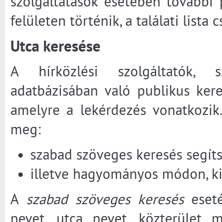
szolgáltatások esetében további 
felületen történik, a találati lista
Utca keresése
A hírközlési szolgáltatók, sz
adatbázisában való publikus ker
amelyre a lekérdezés vonatkozik
meg:
szabad szöveges keresés segíts
illetve hagyományos módon, kiv
A
szabad szöveges keresés
eseté
nevet, utca nevet, közterület 