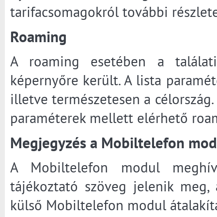
tarifacsomagokról további részlete
Roaming
A roaming esetében a találat
képernyőre került. A lista paraméte
illetve természetesen a célország.
paraméterek mellett elérhető roam
Megjegyzés a Mobiltelefon mo
A Mobiltelefon modul meghív
tájékoztató szöveg jelenik meg, a
külső Mobiltelefon modul átalakítás