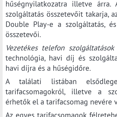
hűségnyilatkozatra illetve árr
szolgáltatás összetevőit takarja, a
Double Play-e a szolgáltatás, 
összetevői.
Vezetékes telefon szolgáltatások
technológia, havi díj és szolgált
havi díjra és a hűségidőre.
A találati listában elsődl
tarifacsomagokról, illetve a sz
érhetők el a tarifacsomag nevére 
Az egyes tarifacsomagok félretehe