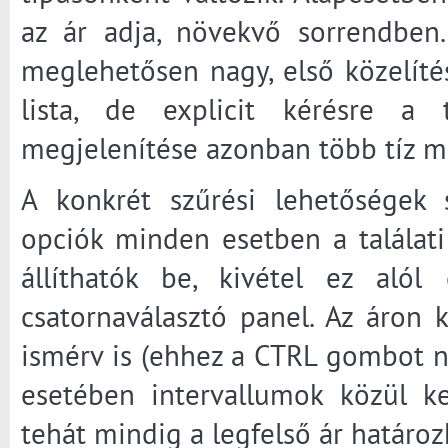
az ár adja, növekvő sorrendben.
meglehetősen nagy, első közelíté
lista, de explicit kérésre a 
megjelenítése azonban több tíz má
A konkrét szűrési lehetőségek s
opciók minden esetben a találati l
állíthatók be, kivétel ez alól
csatornaválasztó panel. Az áron
ismérv is (ehhez a CTRL gombot nyo
esetében intervallumok közül ke
tehát mindig a legfelső ár határo