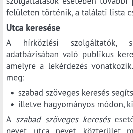
szolgáltatások esetében további 
felületen történik, a találati lista
Utca keresése
A hírközlési szolgáltatók, sz
adatbázisában való publikus ker
amelyre a lekérdezés vonatkozik
meg:
szabad szöveges keresés segíts
illetve hagyományos módon, kiv
A
szabad szöveges keresés
eseté
nevet, utca nevet, közterület 