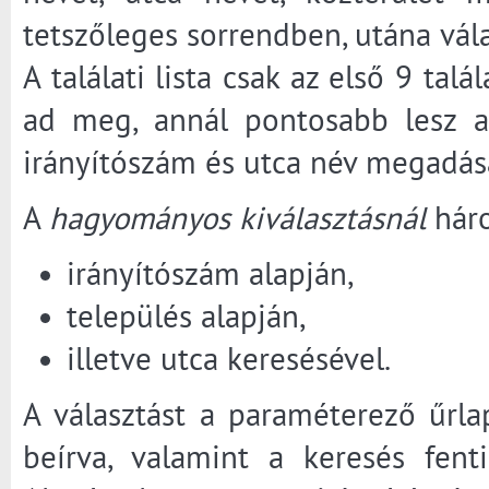
tetszőleges sorrendben, utána válas
A találati lista csak az első 9 tal
ad meg, annál pontosabb lesz a 
irányítószám és utca név megadásá
A
hagyományos kiválasztásnál
háro
irányítószám alapján,
település alapján,
illetve utca keresésével.
A választást a paraméterező űrla
beírva, valamint a keresés fenti