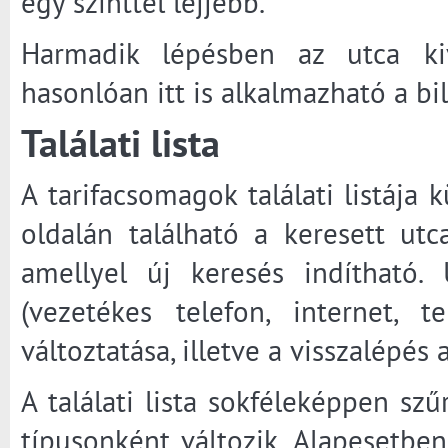
egy szinttel lejjebb.
Harmadik lépésben az utca kivá
hasonlóan itt is alkalmazható a bi
Találati lista
A tarifacsomagok találati listája
oldalán található a keresett utc
amellyel új keresés indítható.
(vezetékes telefon, internet, t
változtatása, illetve a visszalépés
A találati lista sokféleképpen szű
típusonként változik. Alapesetbe