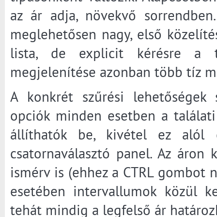
az ár adja, növekvő sorrendben.
meglehetősen nagy, első közelíté
lista, de explicit kérésre a 
megjelenítése azonban több tíz má
A konkrét szűrési lehetőségek s
opciók minden esetben a találati l
állíthatók be, kivétel ez alól
csatornaválasztó panel. Az áron
ismérv is (ehhez a CTRL gombot nyo
esetében intervallumok közül ke
tehát mindig a legfelső ár határo