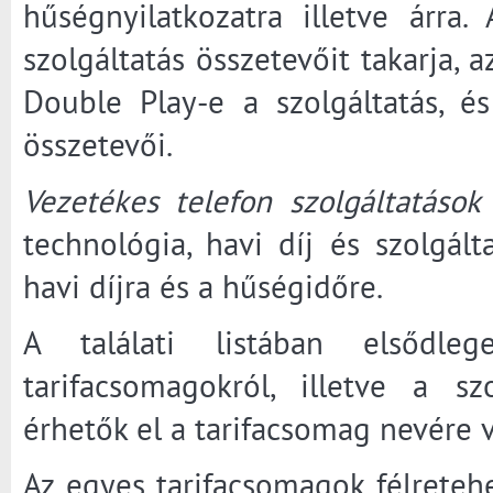
hűségnyilatkozatra illetve árr
szolgáltatás összetevőit takarja, a
Double Play-e a szolgáltatás, 
összetevői.
Vezetékes telefon szolgáltatások
technológia, havi díj és szolgált
havi díjra és a hűségidőre.
A találati listában elsődl
tarifacsomagokról, illetve a sz
érhetők el a tarifacsomag nevére 
Az egyes tarifacsomagok félretehe