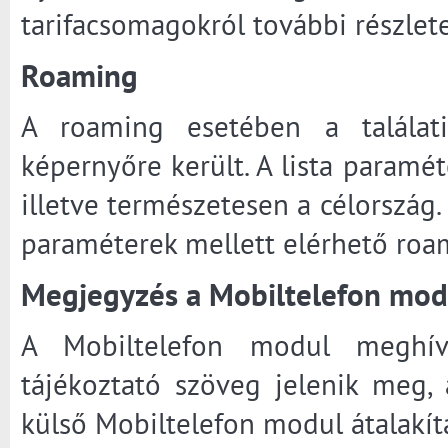
tarifacsomagokról további részlete
Roaming
A roaming esetében a találat
képernyőre került. A lista paraméte
illetve természetesen a célország.
paraméterek mellett elérhető roam
Megjegyzés a Mobiltelefon mo
A Mobiltelefon modul meghív
tájékoztató szöveg jelenik meg, a
külső Mobiltelefon modul átalakítás