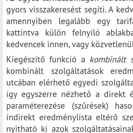
gyors visszakeresést segíti. A ked
amennyiben legalább egy tarif
kattintva külön felnyíló abla
kedvencek innen, vagy közvetlenül 
Kiegészítő funkció a
kombinált s
kombinált szolgáltatások eredm
utcában elérhető egyedi szolgáltat
így egyszerre nézhető a direkt és
paraméterezése (szűrések) haso
indirekt eredménylista eltérő sze
nyitható ki azok szolgáltatásaina