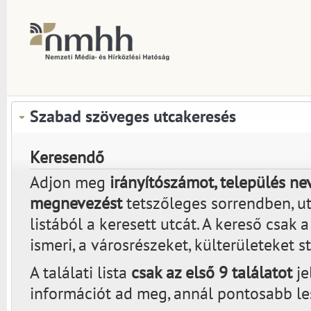
Szabad szöveges utcakeresés
Keresendő
Adjon meg
irányítószámot, település nev
megnevezést
tetszőleges sorrendben, utá
listából a keresett utcát. A kereső csak 
ismeri, a városrészeket, külterületeket s
A találati lista
csak az első 9 találatot
je
információt ad meg, annál pontosabb lesz