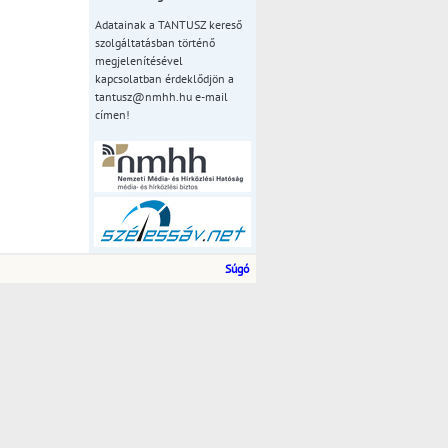
Adatainak a TANTUSZ kereső
szolgáltatásban történő
megjelenítésével
kapcsolatban érdeklődjön a
tantusz@nmhh.hu e-mail
címen!
Súgó