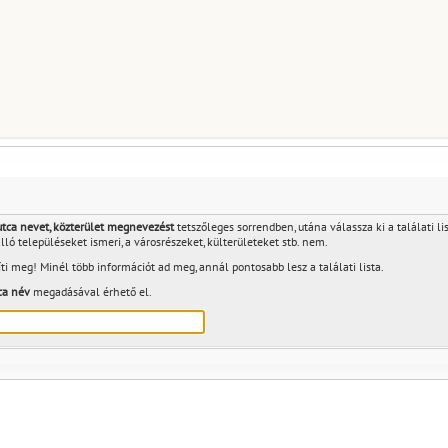
 utca nevet, közterület megnevezést
tetszőleges sorrendben, utána válassza ki a találati li
álló településeket ismeri, a városrészeket, külterületeket stb. nem.
ti meg! Minél több információt ad meg, annál pontosabb lesz a találati lista.
ca név
megadásával érhető el.