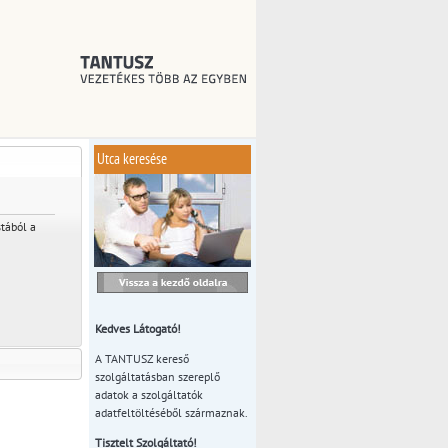
Utca keresése
stából a
Kedves Látogató!
A TANTUSZ kereső
szolgáltatásban szereplő
adatok a szolgáltatók
adatfeltöltéséből származnak.
Tisztelt Szolgáltató!