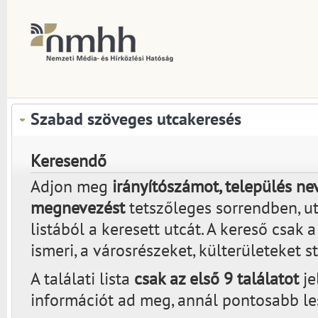
Szabad szöveges utcakeresés
Keresendő
Adjon meg
irányítószámot, település nev
megnevezést
tetszőleges sorrendben, utá
listából a keresett utcát. A kereső csak 
ismeri, a városrészeket, külterületeket s
A találati lista
csak az első 9 találatot
je
információt ad meg, annál pontosabb lesz