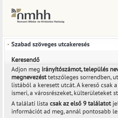
Szabad szöveges utcakeresés
Keresendő
Adjon meg
irányítószámot, település nev
megnevezést
tetszőleges sorrendben, utá
listából a keresett utcát. A kereső csak 
ismeri, a városrészeket, külterületeket s
A találati lista
csak az első 9 találatot
je
információt ad meg, annál pontosabb lesz